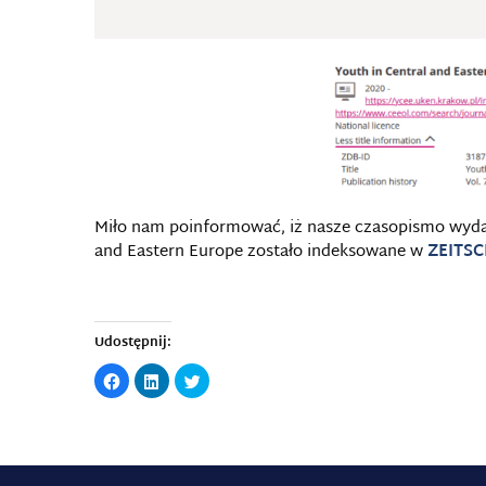
Miło nam poinformować, iż nasze czasopismo wyda
and Eastern Europe zostało indeksowane w
ZEITS
Udostępnij:
Click
Click
Click
to
to
to
share
share
share
on
on
on
Facebook
LinkedIn
Twitter
(Opens
(Opens
(Opens
in
in
in
new
new
new
window)
window)
window)