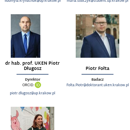
liudmyla.kryvachuk@up.krakow.pl
maria.sobczyk@student.up.krakow.pl
dr hab. prof. UKEN Piotr
Długosz
Piotr Fołta
Dyrektor
Badacz
ORCID:
Folta.Piotr@doktorant.uken.krakow.pl
piotr.dlugosz@up.krakow.pl