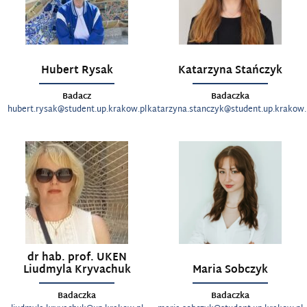
Hubert Rysak
Katarzyna Stańczyk
Badacz
Badaczka
hubert.rysak@student.up.krakow.pl
katarzyna.stanczyk@student.up.krakow.
dr hab. prof. UKEN
Liudmyla Kryvachuk
Maria Sobczyk
Badaczka
Badaczka