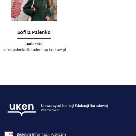
Sofiia Palenko
Badaczka
sofiia.palenko@student.up.krakow.pl
Uniwersytet Komisji Edukacji Narodowej
w Krakowie
Biuletyn Informacji Publicznej